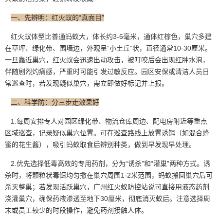
一、先辨明：红火蚁的“真面目”
红火蚁体型比普通蚂蚁大，体长约3-6毫米，通体红棕色，巢穴多建
在草坪、绿化带、围墙边，外观呈
“小土丘”
状，直径通常10-30厘米。
一旦靠近巢穴，红火蚁会迅速出动攻击，被叮咬后会出现红肿水泡，
伴随剧烈灼痛感，严重时可能引发过敏反应。园区安保或清洁人员日
常巡查时，若发现疑似巢穴，需立即做好标记并上报。
二、科学防：分三步走效果好
1.每周安排专人对园区绿化带、物流仓库周边、配电房附近等重点
区域巡查，记录疑似巢穴位置。可在巡查路线上放置诱饵（如混合蜂
蜜的花生酱），吸引蚂蚁取食后辨别种类，做到早发现早处理。
2.优先选择低毒高效的专用药剂，分为“诱杀”和“灌巢”两种方式。诱
杀时，将颗粒状毒饵均匀撒在巢穴周围1-2米范围，蚂蚁搬回巢穴后可
杀灭整巢；若发现活跃巢穴，广州红火蚁防控站说可直接用液态药剂
浇灌巢穴，确保药液渗透至地下30厘米，彻底消灭蚁后。注意选择周
末或员工较少的时段操作，避免药剂接触人体。