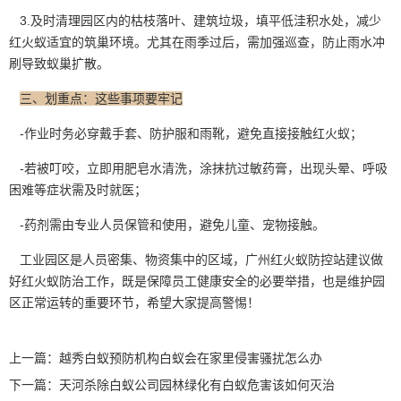
3.及时清理园区内的枯枝落叶、建筑垃圾，填平低洼积水处，减少
红火蚁
适宜的筑巢环境。尤其在雨季过后，需加强巡查，防止雨水冲
刷导致蚁巢扩散。
三、划重点：这些事项要牢记
-作业时务必
穿戴手套
、防护服和雨靴，避免直接接触红火蚁；
-若被叮咬，立即用肥皂水清洗，涂抹抗过敏药膏，出现头晕、呼吸
困难等症状需及时就医；
-药剂需由专业人员保管和使用，避免儿童、宠物接触。
工业园区是人员密集、
物资集中
的区域，广州红火蚁防控站建议做
好红火蚁防治工作，既是保障员工健康安全的必要举措，也是维护园
区正常运转的重要环节，希望大家提高警惕！
上一篇：
越秀白蚁预防机构白蚁会在家里侵害骚扰怎么办
下一篇：
天河杀除白蚁公司园林绿化有白蚁危害该如何灭治